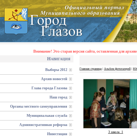
Внимание! Это старая версия сайта, оставленная для архи
Навигация
Главная страница
|
Альбом фотогалерей
|
Юб
Выборы 2012
Архив новостей
Глава города Глазова
Наш город
Органы местного самоуправления
Муниципальная служба
Административная реформа
3 школа_1
Инвестиции