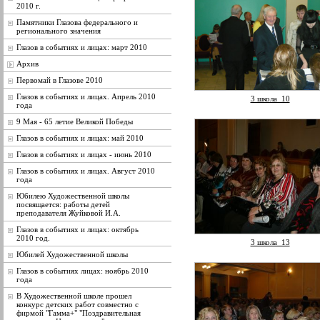
2010 г.
Памятники Глазова федерального и
регионального значения
Глазов в событиях и лицах: март 2010
Архив
Первомай в Глазове 2010
Глазов в событиях и лицах. Апрель 2010
3 школа_10
года
9 Мая - 65 летие Великой Победы
Глазов в событиях и лицах: май 2010
Глазов в событиях и лицах - июнь 2010
Глазов в событиях и лицах. Август 2010
года
Юбилею Художественной школы
посвящается: работы детей
преподавателя Жуйковой И.А.
Глазов в событиях и лицах: октябрь
2010 год.
3 школа_13
Юбилей Художественной школы
Глазов в событиях лицах: ноябрь 2010
года
В Художественной школе прошел
конкурс детских работ совместно с
фирмой "Гамма+" "Поздравительная