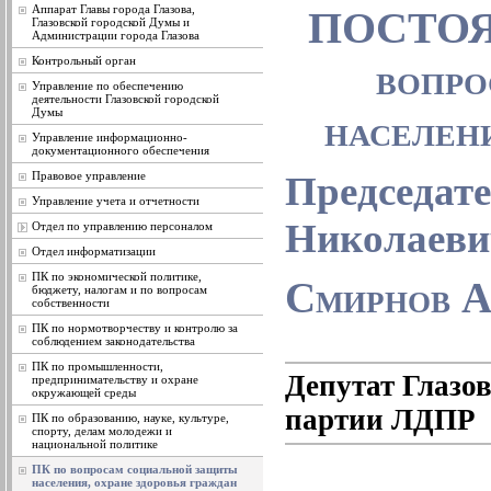
Аппарат Главы города Глазова,
ПОСТОЯ
Глазовской городской Думы и
Администрации города Глазова
Контрольный орган
вопро
Управление по обеспечению
деятельности Глазовской городской
Думы
населени
Управление информационно-
документационного обеспечения
Правовое управление
Председат
Управление учета и отчетности
Николаеви
Отдел по управлению персоналом
Отдел информатизации
ПК по экономической политике,
Смирнов А
бюджету, налогам и по вопросам
собственности
ПК по нормотворчеству и контролю за
соблюдением законодательства
ПК по промышленности,
Депутат Глазо
предпринимательству и охране
окружающей среды
партии ЛДПР
ПК по образованию, науке, культуре,
спорту, делам молодежи и
национальной политике
ПК по вопросам социальной защиты
населения, охране здоровья граждан