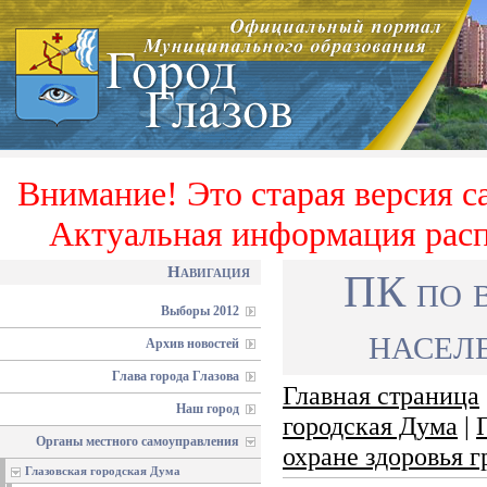
Внимание! Это старая версия с
Актуальная информация расп
Навигация
ПК по 
Выборы 2012
населе
Архив новостей
Глава города Глазова
Главная страница
Наш город
городская Дума
|
Органы местного самоуправления
охране здоровья 
Глазовская городская Дума