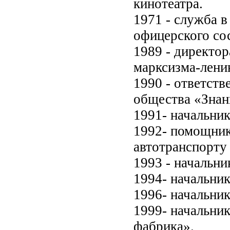
кинотеатра.
1971 - служба 
офицерского сос
1989 - директор
марксизма-лен
1990 - ответств
общества «Знан
1991- начальни
1992- помощни
автотранспорту 
1993 - начальн
1994- начальни
1996- начальни
1999- начальни
фабрика».