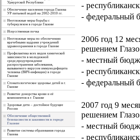
Удмуртской Республики
- республиканск
Обеспечение населения города Глазова
УР питьевой водой на 2002-2010 гг.
- федеральный 
Неотложные меры борьбы с
туберкулезом в городе Глазове
Искусственная почка
2006 год 12 мес
Неотложные меры по обеспечению
врачебными кадрами учреждений
здравоохранения в городе Глазове
решением Глазо
Профилактика всех видов химической
зависимости в молодежной
- местный бюдже
среде,предупреждение
распространения заболевания,
вызываемого вирусом иммунодефицита
- республиканск
человека (ВИЧ-инфекции) в городе
Глазове
- федеральный 
Стоматологическое здоровье детей в г.
Глазове
Развитие донорства крови и её
компонентов в г. Глазове
2007 год 9 меся
Здоровые дети – достойное будущее
России
решением Глазо
Обеспечение общественной
безопасности и законности в городе
Глазове
- местный бюдже
Развитие системы образования города
Глазова
- республиканск