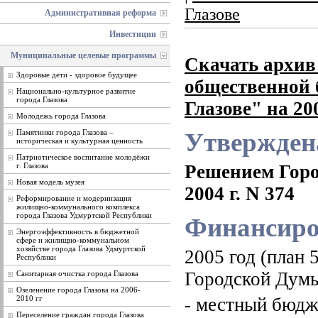
Глазове
Административная реформа
Инвестиции
Муниципальные целевые программы
Скачать архив
Здоровые дети - здоровое будущее
общественной б
Национально-культурное развитие
города Глазова
Глазове" на 200
Молодежь города Глазова
Памятники города Глазова –
Утвержден
историческая и культурная ценность
Патриотическое воспитание молодёжи
г. Глазова
Решением Город
Новая модель музея
2004 г. N 374
Реформирование и модернизация
жилищно-коммунального комплекса
города Глазова Удмуртской Республики
Финансиро
Энергоэффективность в бюджетной
сфере и жилищно-коммунальном
хозяйстве города Глазова Удмуртской
2005 год (план
Республики
Городской Думы
Санитарная очистка города Глазова
Озеленение города Глазова на 2006-
2010 гг
- местный бюдже
Переселение граждан города Глазова