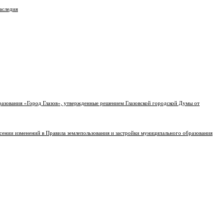
аследия
разования «Город Глазов», утвержденные решением Глазовской городской Думы от
сении изменений в Правила землепользования и застройки муниципального образования