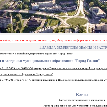
Главна
ия сайта, оставленная для архивных нужд. Актуальная информация располагает
Правила землепользования и заст
лепользования и застройки муниципального образования "Город Глазов"
 и застройки муниципального образования "Город Глазов"
т 21.12.2009года №829 "Об утверждении Правил землепользования и застройки муниципал
и муниципального образования "Город Глазов"
т 27.04.2011 года № 67 "О внесении изменений в Правила землепользования и застройки м
"
Карты
Карта градостроительного зонирования
Карта границ зон с особыми условиями использования