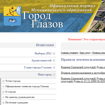
Внимание! Это старая верс
Навигация
Главная страница
|
Наш город
|
Правила зем
Выборы 2012
Правила землепользования
Архив новостей
Решение Глазовской городской Думы о
Глава города Глазова
Правила землепользования и застройк
Наш город
Решение Глазовской городской Думы о
Устав города
городской Думы от 21.12.2009 № 829
Официальные символы города Глазова
О городе
На заметку руководителю
Почётные граждане