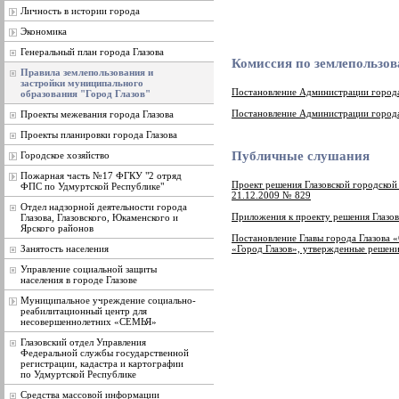
Личность в истории города
Экономика
Генеральный план города Глазова
Комиссия по землепользов
Правила землепользования и
застройки муниципального
Постановление Администрации города
образования "Город Глазов"
Постановление Администрации города
Проекты межевания города Глазова
Проекты планировки города Глазова
Публичные слушания
Городское хозяйство
Пожарная часть №17 ФГКУ "2 отряд
Проект решения Глазовской городской
ФПС по Удмуртской Республике"
21.12.2009 № 829
Отдел надзорной деятельности города
Приложения к проекту решения Глазо
Глазова, Глазовского, Юкаменского и
Ярского районов
Постановление Главы города Глазова 
Занятость населения
«Город Глазов», утвержденные решени
Управление социальной защиты
населения в городе Глазове
Муниципальное учреждение социально-
реабилитационный центр для
несовершеннолетних «СЕМЬЯ»
Глазовский отдел Управления
Федеральной службы государственной
регистрации, кадастра и картографии
по Удмуртской Республике
Средства массовой информации