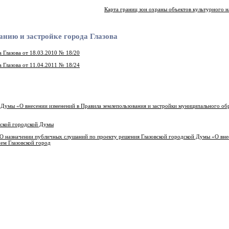
Карта границ зон охраны объектов культурного н
анию и застройке города Глазова
 Глазова от 18.03.2010 № 18/20
 Глазова от 11.04.2011 № 18/24
 Думы «О внесении изменений в Правила землепользования и застройки муниципального об
вской городской Думы
«О назначении публичных слушаний по проекту решения Глазовской городской Думы «О вне
ем Глазовской город