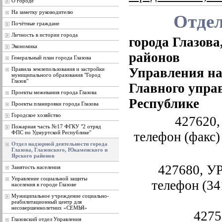
О городе
На заметку руководителю
Отдел
Почётные граждане
Личность в истории города
города Глазова
Экономика
районов
Генеральный план города Глазова
Управления на
Правила землепользования и застройки
муниципального образования "Город
Глазов"
Главного упра
Проекты межевания города Глазова
Республике
Проекты планировки города Глазова
Городское хозяйство
427620, 
Пожарная часть №17 ФГКУ "2 отряд
ФПС по Удмуртской Республике"
телефон (факс)
Отдел надзорной деятельности города
Глазова, Глазовского, Юкаменского и
Ярского районов
427680, УР
Занятость населения
Управление социальной защиты
телефон (34
населения в городе Глазове
Муниципальное учреждение социально-
реабилитационный центр для
несовершеннолетних «СЕМЬЯ»
4275
Глазовский отдел Управления