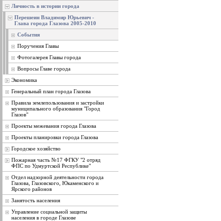
Личность в истории города
Перешеин Владимир Юрьевич -
Глава города Глазова 2005-2010
События
Поручения Главы
Фотогалерея Главы города
Вопросы Главе города
Экономика
Генеральный план города Глазова
Правила землепользования и застройки
муниципального образования "Город
Глазов"
Проекты межевания города Глазова
Проекты планировки города Глазова
Городское хозяйство
Пожарная часть №17 ФГКУ "2 отряд
ФПС по Удмуртской Республике"
Отдел надзорной деятельности города
Глазова, Глазовского, Юкаменского и
Ярского районов
Занятость населения
Управление социальной защиты
населения в городе Глазове