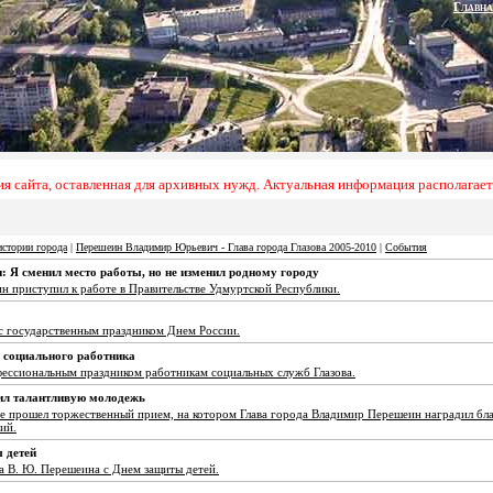
Главна
ия сайта, оставленная для архивных нужд. Актуальная информация располагает
истории города
|
Перешеин Владимир Юрьевич - Глава города Глазова 2005-2010
|
События
Я сменил место работы, но не изменил родному городу
н приступил к работе в Правительстве Удмуртской Республики.
 с государственным праздником Днем России.
 социального работника
фессиональным праздником работникам социальных служб Глазова.
ил талантливую молодежь
е прошел торжественный прием, на котором Глава города Владимир Перешеин наградил бл
ий.
 детей
а В. Ю. Перешеина с Днем защиты детей.