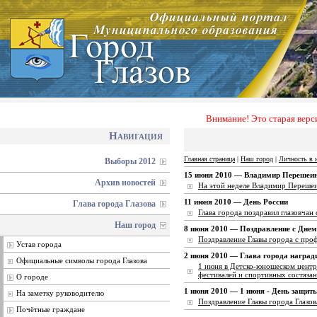
Внимание! Это старая верс
Навигация
Главная страница
|
Наш город
|
Личность в 
Выборы 2012
15 июня 2010
— Владимир Перешеин: 
Архив новостей
На этой неделе Владимир Перешеи
11 июня 2010
— День России
Глава города Глазова
Глава города поздравил глазовчан
Наш город
8 июня 2010
— Поздравление с Днем
Поздравление Главы города с про
Устав города
2 июня 2010
— Глава города наград
Официальные символы города Глазова
1 июня в Детско-юношеском центр
фестивалей и спортивных состязан
О городе
1 июня 2010
— 1 июня - День защиты
На заметку руководителю
Поздравление Главы города Глазов
Почётные граждане