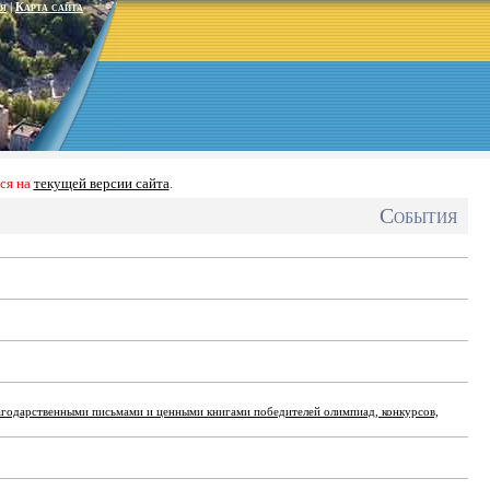
я
|
Карта сайта
ся на
текущей версии сайта
.
События
агодарственными письмами и ценными книгами победителей олимпиад, конкурсов,