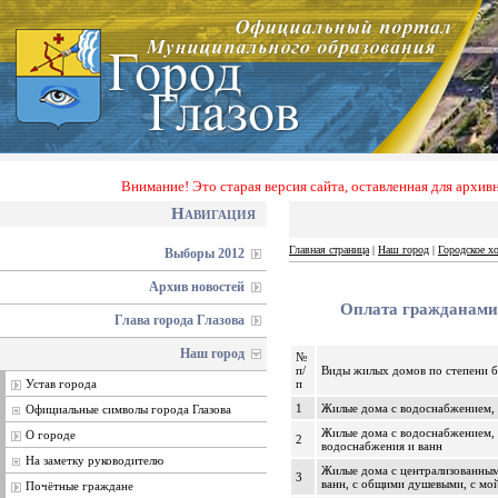
Внимание! Это старая версия сайта, оставленная для архи
Навигация
Главная страница
|
Наш город
|
Городское х
Выборы 2012
Архив новостей
Оплата гражданами
Глава города Глазова
Наш город
№
п/
Виды жилых домов по степени б
Устав города
п
1
Жилые дома с водоснабжением, 
Официальные символы города Глазова
Жилые дома с водоснабжением, 
О городе
2
водоснабжения и ванн
На заметку руководителю
Жилые дома с централизованным
3
ванн, с общими душевыми, с мо
Почётные граждане