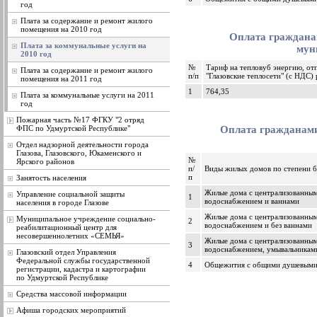
год
Плата за содержание и ремонт жилого
помещения на 2010 год
Оплата граждана
Плата за коммунальные услуги на
мун
2010 год
№
Тариф на тепловуб энергию, о
Плата за содержание и ремонт жилого
п/п
"Глазовские теплосети" (с НДС) 
помещения на 2011 год
1
764,35
Плата за коммунальные услуги на 2011
год
Пожарная часть №17 ФГКУ "2 отряд
ФПС по Удмуртской Республике"
Оплата гражданами
Отдел надзорной деятельности города
Глазова, Глазовского, Юкаменского и
№
Ярского районов
п/
Виды жилых домов по степени б
п
Занятость населения
Жилые дома с централизованны
Управление социальной защиты
1
водоснабжением и ваннами
населения в городе Глазове
Жилые дома с централизованны
Муниципальное учреждение социально-
2
водоснабжением и без ваннами
реабилитационный центр для
несовершеннолетних «СЕМЬЯ»
Жилые дома с централизованны
3
водоснабжением, умывальникам
Глазовский отдел Управления
Федеральной службы государственной
4
Общежития с общими душевым
регистрации, кадастра и картографии
по Удмуртской Республике
Средства массовой информации
Афиша городских мероприятий