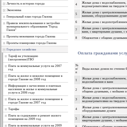
Жилые дома с водоснабжением, 
Личность в истории города
4
водонагревателями на твердом 
Экономика
Жилые дома с централизованным
5
ваннами, оборудованными душе
Генеральный план города Глазова
6
Жилые дома с водопотреблением
Правила землепользования и застройки
муниципального образования "Город
Жилые дома с централизованным
Глазов"
7
ванн, с квартирными душами, с 
Проекты межевания города Глазова
8
Общежития с общими душевым
Проекты планировки города Глазова
Городское хозяйство
Оплата гражданами услу
Тариф на утилизацию
(захоронение)ТБО
№
Плата за коммунальные услуги на 2007
п/
Виды жилых домов по степени б
год
п
Плата за жилое и нежилое помещение в
Жилые дома с водоснабжением, 
городе Глазове на 2008 год
1
водоснабжения и ванн
Информация о начислении и платежах
Жилые дома с централизованным
населения за жилье и коммунальные
2
общими душевыми, с мойками и
услуги в 2006 году
Жилые дома с водоснабжением, 
Плата за жилое и нежилое помещение в
3
водонагревателями на твердом 
городе Глазове на 2007 год
Жилые дома с централизованным
Тарифы
4
оборудованными душем
Плата за содержание и ремонт жилого
Жилые дома с централизованным
5
помещения на 2009 год
квартирными душами, с мойкам
Плата за коммунальные услуги на 2009
6
Общежития с общими душевым